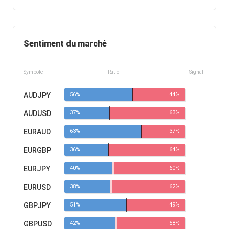
Sentiment du marché
Symbole
Ratio
Signal
AUDJPY
56%
44%
AUDUSD
37%
63%
EURAUD
63%
37%
EURGBP
36%
64%
EURJPY
40%
60%
EURUSD
38%
62%
GBPJPY
51%
49%
GBPUSD
42%
58%