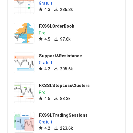
Gratuit
4.3
236.3k
FXSSI.OrderBook
Pro
4.5
97.6k
Support&Resistance
Gratuit
4.2
205.6k
FXSSI.StopLossClusters
Pro
4.5
83.3k
FXSSI.TradingSessions
Gratuit
4.2
223.6k