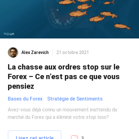
Alex Zarevich
21 octobre 2021
La chasse aux ordres stop sur le
Forex – Ce n’est pas ce que vous
pensiez
Bases du Forex
Stratégie de Sentiments
Avez-vous déjà connu un mouvement inattendu du
marché du Forex qui a éliminé votre stop loss?
Lisez cet article
3