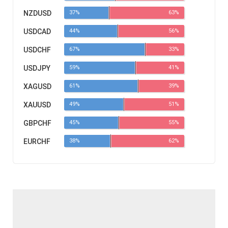
NZDUSD
37%
63%
USDCAD
44%
56%
USDCHF
67%
33%
USDJPY
59%
41%
XAGUSD
61%
39%
XAUUSD
49%
51%
GBPCHF
45%
55%
EURCHF
38%
62%