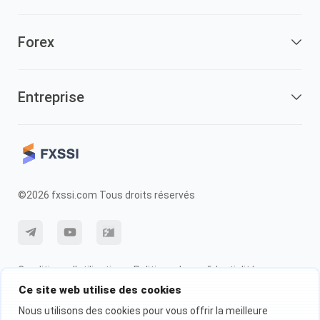
Forex
Entreprise
©2026 fxssi.com Tous droits réservés
Conditions d'utilisation
Politique de confidentialité
Ce site web utilise des cookies
Information sur les risques
Politique des cookie
Nous utilisons des cookies pour vous offrir la meilleure