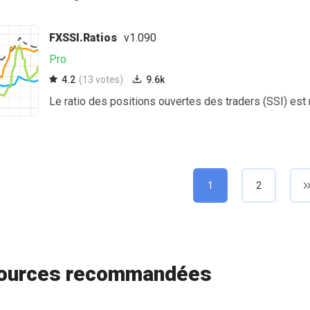
FXSSI.Ratios
v1.090
Pro
4.2
(13 votes)
9.6k
Le ratio des positions ouvertes des traders (SSI) es
1
2
ources recommandées