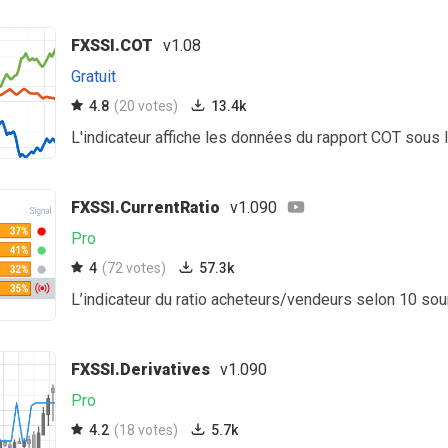
FXSSI.COT
v1.08
Gratuit
4.8
(20 votes)
13.4k
L'indicateur affiche les données du rapport COT sou
FXSSI.CurrentRatio
v1.090
Pro
4
(72 votes)
57.3k
L’indicateur du ratio acheteurs/vendeurs selon 10 sou
FXSSI.Derivatives
v1.090
Pro
4.2
(18 votes)
5.7k