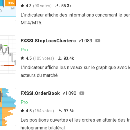
4.3
(90 votes)
55.3k
L'indicateur affiche des informations concernant le se
MT4/MT5.
FXSSI.StopLossClusters
v1.089
Pro
4.5
(105 votes)
83.4k
L’indicateur affiche les niveaux sur le graphique avec
acteurs du marché.
FXSSI.OrderBook
v1.090
Pro
4.5
(154 votes)
97.6k
Les positions ouvertes et les ordres en attente des tr
histogramme bilatéral.