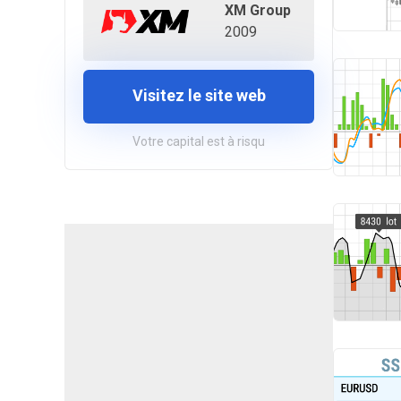
XM Group
2009
Visitez le site web
Votre capital est à risqu