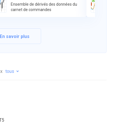
Ensemble de dérivés des données du
L'
carnet de commandes
et
né
En savoir plus
ix
tous
T5