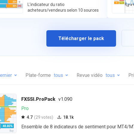
L’indicateur du ratio
acheteurs/vendeurs selon 10 sources
différentes.
Télécharger le pack
ernier
Plate-forme
tous
Revue vidéo
tous
Pr
FXSSI.ProPack
v1.090
Pro
4.7
(29 votes)
18.1k
Ensemble de 8 indicateurs de sentiment pour MT4/M