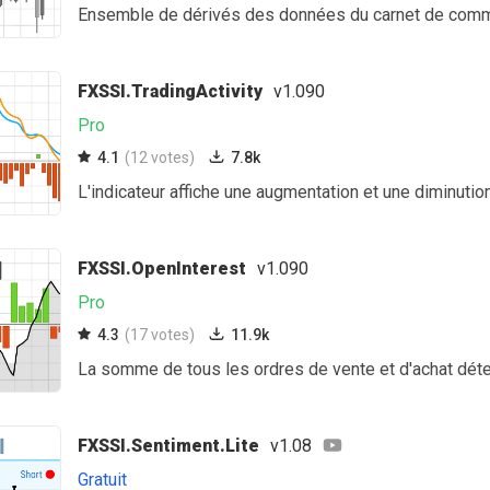
Ensemble de dérivés des données du carnet de co
FXSSI.TradingActivity
v1.090
Pro
4.1
(12 votes)
7.8k
L'indicateur affiche une augmentation et une diminution
FXSSI.OpenInterest
v1.090
Pro
4.3
(17 votes)
11.9k
La somme de tous les ordres de vente et d'achat déte
FXSSI.Sentiment.Lite
v1.08
Gratuit