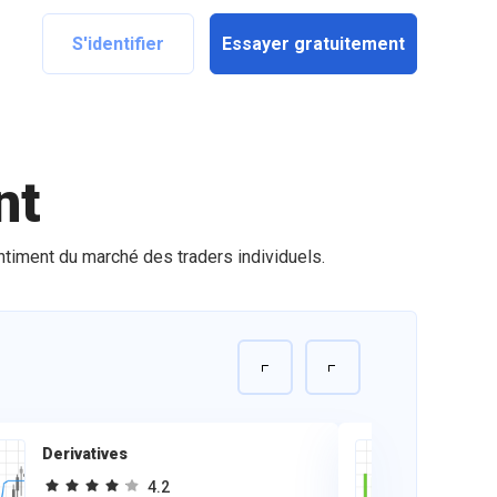
S'identifier
Essayer gratuitement
nt
ntiment du marché des traders individuels.
Derivatives
Tr
4.2