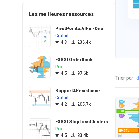
Les meilleures ressources
PivotPoints.All-in-One
Gratuit
4.3
236.4k
FXSSI.OrderBook
Pro
4.5
97.6k
Trier par
d
Support&Resistance
Gratuit
4.2
205.7k
FXSSI.StopLossClusters
Pro
4.5
83.4k