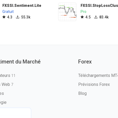
FXSSI.Sentiment.Lite
FXSSI.StopLossClus
Gratuit
Pro
4.3
55.3k
4.5
83.4k
timent du Marché
Forex
ateurs
Téléchargements M
11
ls Web
Prévisions Forex
7
les
Blog
égie