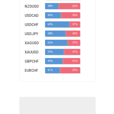
NZDUSD
38%
62%
USDCAD
44%
56%
USDCHF
69%
31%
USDJPY
58%
42%
XAGUSD
63%
37%
XAUUSD
53%
47%
GBPCHF
49%
51%
EURCHF
41%
59%