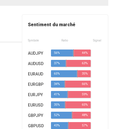
Sentiment du marché
Symbole
Ratio
Signal
AUDJPY
56%
44%
AUDUSD
37%
63%
EURAUD
65%
35%
EURGBP
34%
66%
EURJPY
41%
59%
EURUSD
35%
65%
GBPJPY
52%
48%
GBPUSD
43%
57%