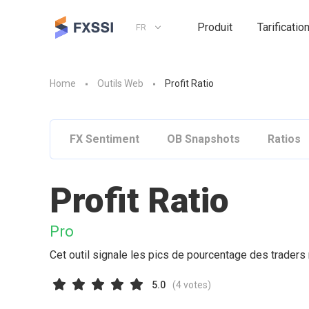
Produit
Tarificatio
FR
Home
Outils Web
Profit Ratio
FX Sentiment
OB Snapshots
Ratios
Profit Ratio
Pro
Cet outil signale les pics de pourcentage des traders 
5.0
(
4
votes)