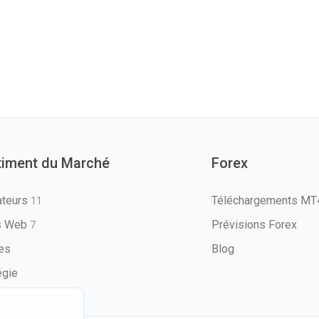
timent du Marché
Forex
ateurs
Téléchargements M
11
ls Web
Prévisions Forex
7
les
Blog
égie