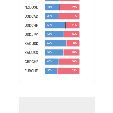
NZDUSD
41%
59%
USDCAD
39%
61%
USDCHF
59%
41%
USDJPY
54%
46%
XAGUSD
62%
38%
XAUUSD
52%
48%
GBPCHF
40%
60%
EURCHF
35%
65%