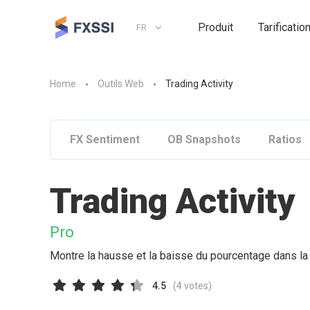
Produit
Tarificatio
FR
Home
Outils Web
Trading Activity
FX Sentiment
OB Snapshots
Ratios
Trading Activity
Pro
Montre la hausse et la baisse du pourcentage dans la 
4.5
(
4
votes)