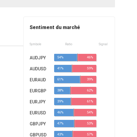
Sentiment du marché
Symbole
Ratio
Signal
AUDJPY
54%
46%
AUDUSD
41%
59%
EURAUD
61%
39%
EURGBP
38%
62%
EURJPY
39%
61%
EURUSD
46%
54%
GBPJPY
47%
53%
GBPUSD
43%
57%