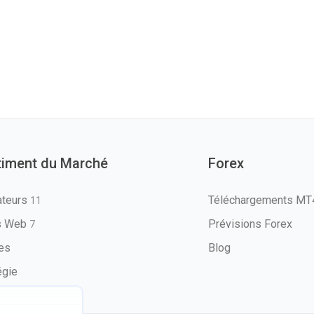
timent du Marché
Forex
ateurs
Téléchargements M
11
ls Web
Prévisions Forex
7
les
Blog
égie