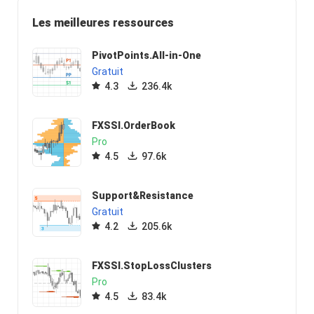
Les meilleures ressources
PivotPoints.All-in-One
Gratuit
4.3
236.4k
FXSSI.OrderBook
Pro
4.5
97.6k
Support&Resistance
Gratuit
4.2
205.6k
FXSSI.StopLossClusters
Pro
4.5
83.4k