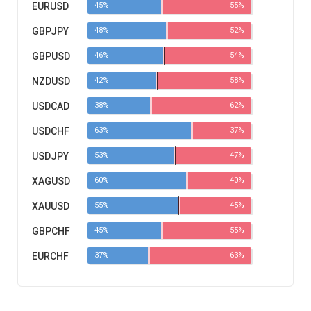
EURUSD
45%
55%
GBPJPY
48%
52%
GBPUSD
46%
54%
NZDUSD
42%
58%
USDCAD
38%
62%
USDCHF
63%
37%
USDJPY
53%
47%
XAGUSD
60%
40%
XAUUSD
55%
45%
GBPCHF
45%
55%
EURCHF
37%
63%