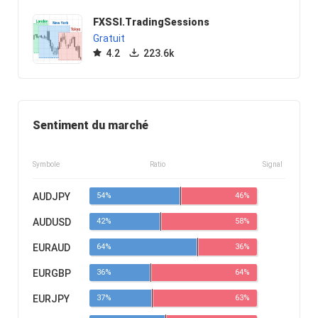
FXSSI.TradingSessions
Gratuit
4.2
223.6k
Sentiment du marché
Symbole
Ratio
Signal
AUDJPY
54%
46%
AUDUSD
42%
58%
EURAUD
64%
36%
EURGBP
36%
64%
EURJPY
37%
63%