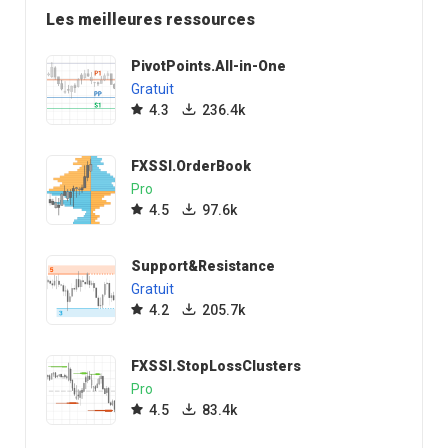
Les meilleures ressources
PivotPoints.All-in-One
Gratuit
4.3
236.4k
FXSSI.OrderBook
Pro
4.5
97.6k
Support&Resistance
Gratuit
4.2
205.7k
FXSSI.StopLossClusters
Pro
4.5
83.4k