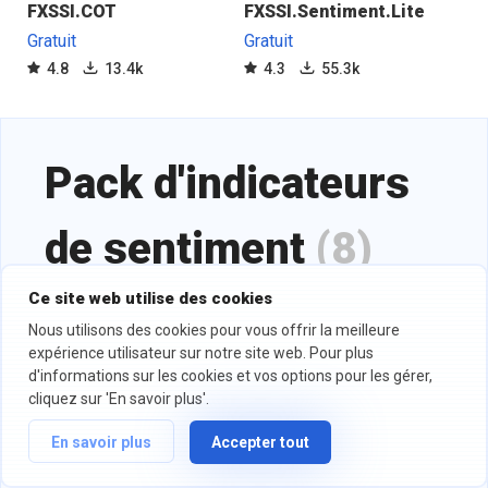
FXSSI.COT
FXSSI.Sentiment.Lite
FXS
Gratuit
Gratuit
Pro
4.8
13.4k
4.3
55.3k
4
Pack d'indicateurs
de sentiment
(8)
Ce site web utilise des cookies
Téléchargez l'ensemble complet des indicateurs de
Nous utilisons des cookies pour vous offrir la meilleure
sentiment indispensables en un seul clic.
expérience utilisateur sur notre site web. Pour plus
d'informations sur les cookies et vos options pour les gérer,
cliquez sur 'En savoir plus'.
En savoir plus
Accepter tout