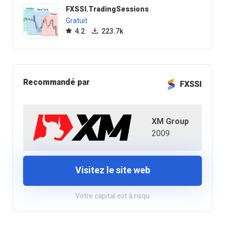
FXSSI.TradingSessions
Gratuit
4.2
223.7k
Recommandé par
FXSSI
XM Group
2009
Visitez le site web
Votre capital est à risqu