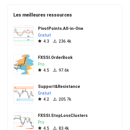
Les meilleures ressources
PivotPoints.All-in-One
Gratuit
4.3
236.4k
FXSSI.OrderBook
Pro
4.5
97.6k
Support&Resistance
Gratuit
4.2
205.7k
FXSSI.StopLossClusters
Pro
4.5
83.4k