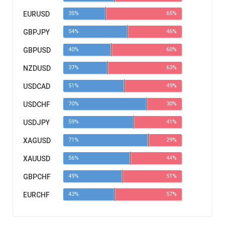
EURUSD
35%
65%
GBPJPY
54%
46%
GBPUSD
40%
60%
NZDUSD
37%
63%
USDCAD
51%
49%
USDCHF
70%
30%
USDJPY
59%
41%
XAGUSD
71%
29%
XAUUSD
56%
44%
GBPCHF
49%
51%
EURCHF
43%
57%