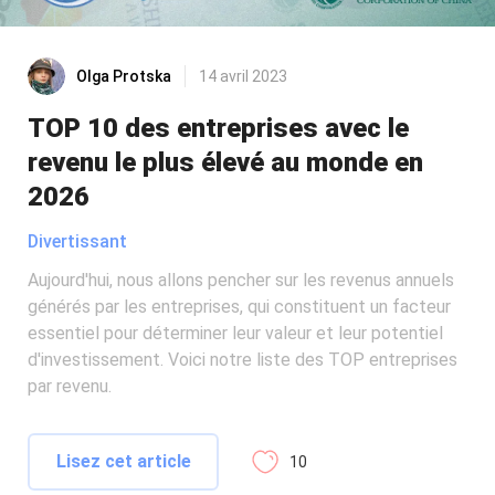
Olga Protska
14 avril 2023
TOP 10 des entreprises avec le
revenu le plus élevé au monde en
2026
Divertissant
Aujourd'hui, nous allons pencher sur les revenus annuels
générés par les entreprises, qui constituent un facteur
essentiel pour déterminer leur valeur et leur potentiel
d'investissement. Voici notre liste des TOP entreprises
par revenu.
Lisez cet article
10