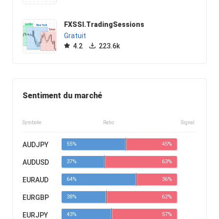
FXSSI.TradingSessions
Gratuit
4.2
223.6k
Sentiment du marché
Symbole
Ratio
Signal
AUDJPY
55%
45%
AUDUSD
37%
63%
EURAUD
64%
36%
EURGBP
38%
62%
EURJPY
43%
57%