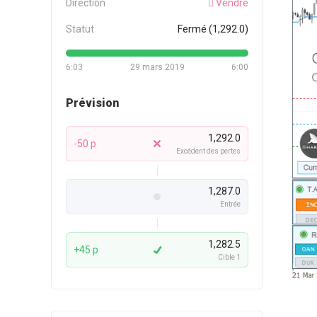
Direction
Vendre
Statut
Fermé (1,292.0)
6:03
29 mars 2019
6:00
Prévision
1,292.0
-50 p
Excédent des pertes
1,287.0
Entrée
1,282.5
+45 p
Cible 1