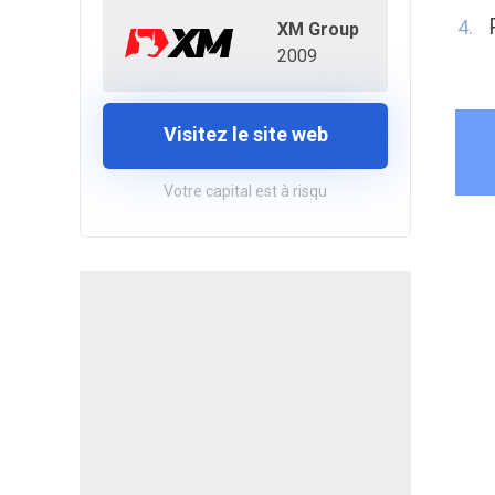
XM Group
2009
Visitez le site web
Votre capital est à risqu