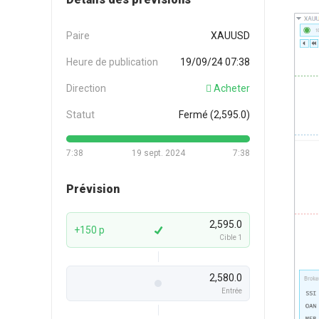
Paire
XAUUSD
Heure de publication
19/09/24 07:38
Direction
Acheter
Statut
Fermé (2,595.0)
7:38
19 sept. 2024
7:38
Prévision
2,595.0
+150 p
Cible 1
2,580.0
Entrée