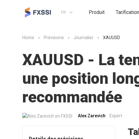
Produit
Tarificatio
FR
Home
Prévisions
Journalier
XAUUSD
XAUUSD - La ten
une position lon
recommandée
Alex Zarevich
Expert
Ta
Details des prévisions