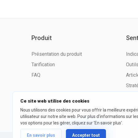
Produit
Sen
Présentation du produit
Indic
Tarification
Outi
FAQ
Artic
Strat
Ce site web utilise des cookies
Nous utilisons des cookies pour vous offrir la meilleure expé
©2026 fxssi.com Tous droits
Condit
utilisateur sur notre site web. Pour plus d'informations sur le
réservés
d'utili
vos options pour les gérer, cliquez sur 'En savoir plus'.
En savoir plus
Accepter tout