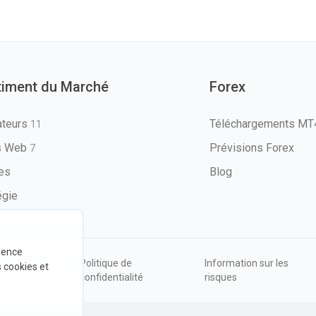
timent du Marché
Forex
ateurs
Téléchargements M
11
ls Web
Prévisions Forex
7
les
Blog
égie
rience
ions
Politique de
Information sur les
s cookies et
sation
confidentialité
risques