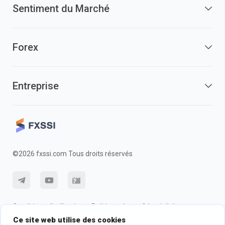
Sentiment du Marché
Forex
Entreprise
©2026 fxssi.com Tous droits réservés
Conditions d'utilisation
Politique de confidentialité
Ce site web utilise des cookies
Information sur les risques
Politique des cookie