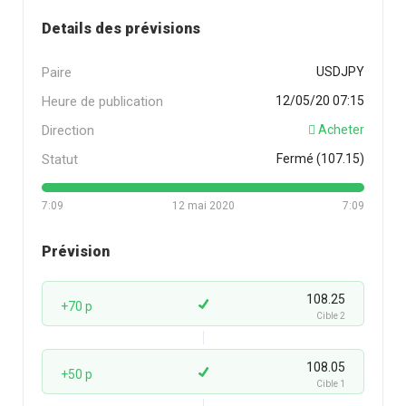
Details des prévisions
Paire
USDJPY
Heure de publication
12/05/20 07:15
Direction
Acheter
Statut
Fermé (107.15)
7:09
12 mai 2020
7:09
Prévision
108.25
+70 p
Cible 2
108.05
+50 p
Cible 1