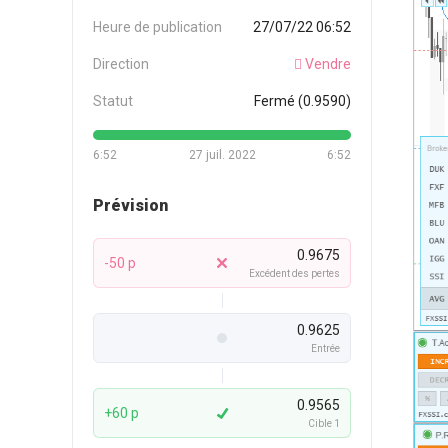
Heure de publication
27/07/22 06:52
Direction
Vendre
Statut
Fermé (0.9590)
6:52
27 juil. 2022
6:52
Prévision
0.9675
-50 p
Excédent des pertes
0.9625
Entrée
0.9565
+60 p
Cible 1