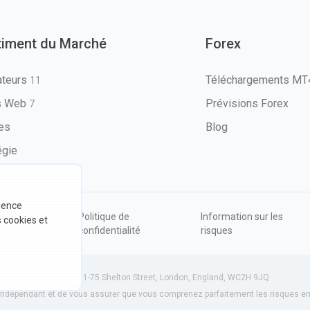
timent du Marché
Forex
ateurs
Téléchargements M
11
ls Web
Prévisions Forex
7
les
Blog
égie
rience
ions
Politique de
Information sur les
s cookies et
sation
confidentialité
risques
534801 (Angleterre) | 71-75 Shelton Street, London, England, WC2H 9JQ
dépendant et de vous assurer que vous comprenez parfaitement les risques enc