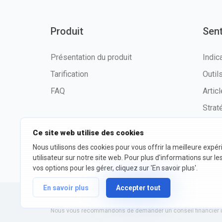
Produit
Sen
Présentation du produit
Indic
Tarification
Outi
FAQ
Artic
Strat
Ce site web utilise des cookies
Nous utilisons des cookies pour vous offrir la meilleure expé
©2026 fxssi.com Tous droits
Condit
utilisateur sur notre site web. Pour plus d'informations sur le
réservés
d'utili
vos options pour les gérer, cliquez sur 'En savoir plus'.
En savoir plus
Accepter tout
Site Web exploité par FXSSI LTD Numéro d'enregistrement : 13
Nous vous recommandons de demander un conseil financier in