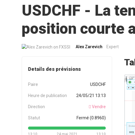
USDCHF - La tend
position courte
Alex Zarevich
Expert
Ta
Details des prévisions
Paire
USDCHF
Heure de publication
24/05/21 13:13
Direction
Vendre
Statut
Fermé (0.8960)
13:10
24 mai 2021
13:10