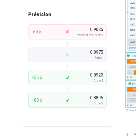
Prévision
0.9035
-60 p
Excédent des pertes
0.8975
Entrée
0.8920
+55 p
Cible 1
0.8895
+80 p
Cible 2