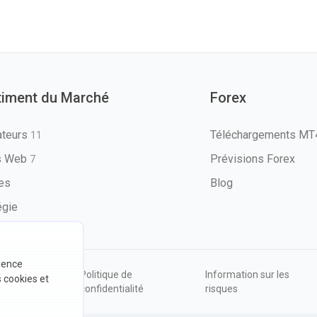
timent du Marché
Forex
ateurs
Téléchargements M
11
ls Web
Prévisions Forex
7
les
Blog
égie
rience
ions
Politique de
Information sur les
s cookies et
sation
confidentialité
risques