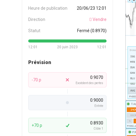
Heure de publication
20/06/23 12:01
Direction
Vendre
Statut
Fermé (0.8970)
12:01
20 juin 2023
12:01
Prévision
0.9070
-70 p
Excédent des pertes
0.9000
Entrée
0.8930
+70 p
Cible 1