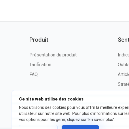
Produit
Sen
Présentation du produit
Indic
Tarification
Outi
FAQ
Artic
Strat
Ce site web utilise des cookies
Nous utilisons des cookies pour vous offrir la meilleure expé
©2026 fxssi.com Tous droits
Condit
utilisateur sur notre site web. Pour plus d'informations sur le
réservés
d'utili
vos options pour les gérer, cliquez sur 'En savoir plus'.