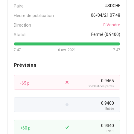
Paire
USDCHF
Heure de publication
06/04/21 07:48
Direction
Vendre
Statut
Fermé (0.9400)
7:47
6 avr. 2021
7:47
Prévision
0.9465
-65 p
Excédent des pertes
0.9400
Entrée
0.9340
+60 p
Cible 1