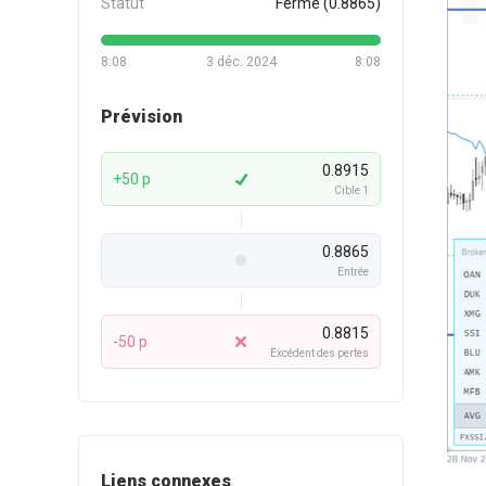
Statut
Fermé (0.8865)
8:08
3 déc. 2024
8:08
Prévision
0.8915
+50 p
Cible 1
0.8865
Entrée
0.8815
-50 p
Excédent des pertes
Liens connexes