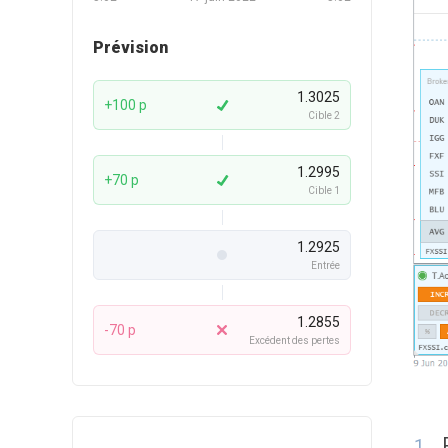
Prévision
1.3025
+100 p
Cible 2
1.2995
+70 p
Cible 1
1.2925
Entrée
1.2855
-70 p
Excédent des pertes