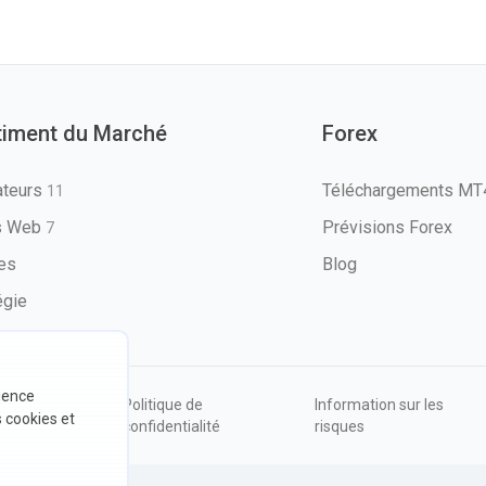
timent du Marché
Forex
ateurs
Téléchargements M
11
ls Web
Prévisions Forex
7
les
Blog
égie
rience
ions
Politique de
Information sur les
s cookies et
sation
confidentialité
risques