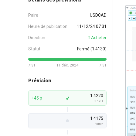
Paire
USDCAD
Heure de publication
11/12/24 07:31
Direction
Acheter
Statut
Fermé (1.4130)
7:31
11 déc. 2024
7:31
Prévision
1.4220
+45 p
Cible 1
1.4175
Entrée