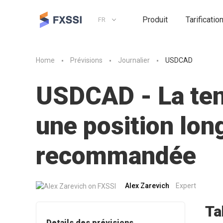
Produit
Tarificatio
FR
Home
Prévisions
Journalier
USDCAD
USDCAD - La ten
une position lon
recommandée
Alex Zarevich
Expert
Ta
Details des prévisions