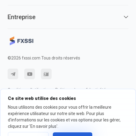
Entreprise
©2026 fxssi.com Tous droits réservés
Conditions d'utilisation
Politique de confidentialité
Ce site web utilise des cookies
Information sur les risques
Politique des cookie
Nous utilisons des cookies pour vous offrir la meilleure
expérience utilisateur sur notre site web. Pour plus
d'informations sur les cookies et vos options pour les gérer,
Site Web exploité par FXSSI LTD Numéro d'enregistrement : 13534801
(Angleterre) | 71-75 Shelton Street, London, England, WC2H 9JQ
cliquez sur 'En savoir plus'.
Nous vous recommandons de demander un conseil financier