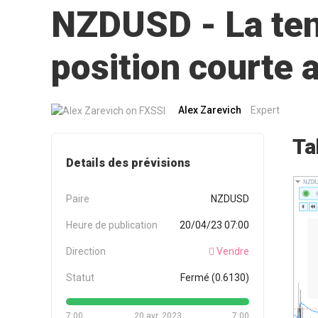
NZDUSD - La tend
position courte
Alex Zarevich
Expert
Ta
Details des prévisions
Paire
NZDUSD
Heure de publication
20/04/23 07:00
Direction
Vendre
Statut
Fermé (0.6130)
7:00
20 avr. 2023
7:00