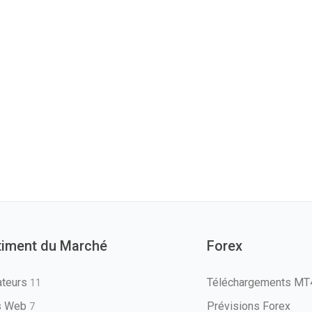
timent du Marché
Forex
ateurs
Téléchargements M
11
ls Web
Prévisions Forex
7