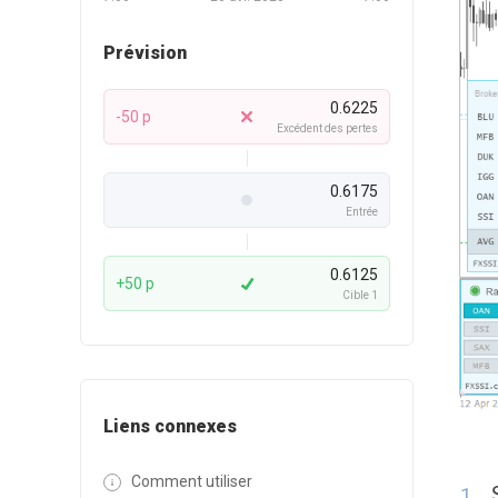
Prévision
0.6225
-50 p
Excédent des pertes
0.6175
Entrée
0.6125
+50 p
Cible 1
Liens connexes
Comment utiliser