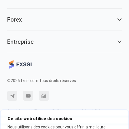
Forex
Entreprise
©2026 fxssi.com Tous droits réservés
Conditions d'utilisation
Politique de confidentialité
Ce site web utilise des cookies
Information sur les risques
Politique des cookie
Nous utilisons des cookies pour vous offrir la meilleure