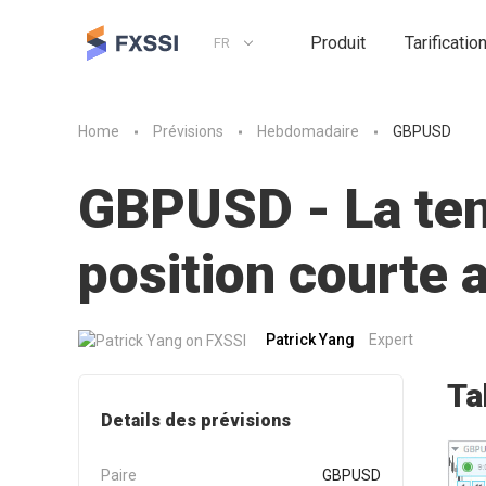
Produit
Tarificatio
FR
Home
Prévisions
Hebdomadaire
GBPUSD
GBPUSD - La tend
position courte
Patrick Yang
Expert
Ta
Details des prévisions
Paire
GBPUSD