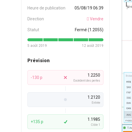
Heure de publication
05/08/19 06:39
Direction
Vendre
Statut
Fermé (1.2055)
5 août 2019
12 août 2019
Prévision
1.2250
-130 p
Excédent des pertes
1.2120
Entrée
1.1985
+135 p
Cible 1