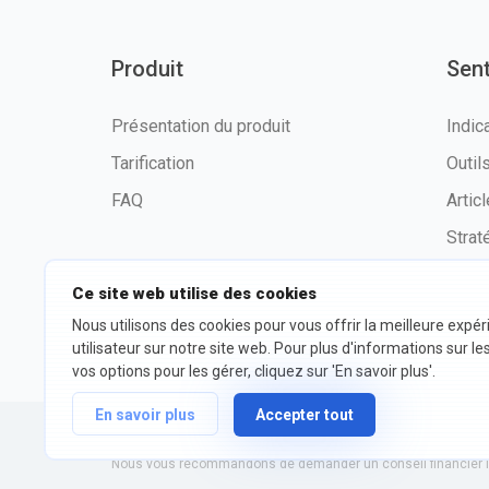
Produit
Sen
Présentation du produit
Indic
Tarification
Outi
FAQ
Artic
Strat
Ce site web utilise des cookies
Nous utilisons des cookies pour vous offrir la meilleure expé
©2026 fxssi.com Tous droits
Condit
utilisateur sur notre site web. Pour plus d'informations sur le
réservés
d'utili
vos options pour les gérer, cliquez sur 'En savoir plus'.
En savoir plus
Accepter tout
Site Web exploité par FXSSI LTD Numéro d'enregistrement : 13
Nous vous recommandons de demander un conseil financier in