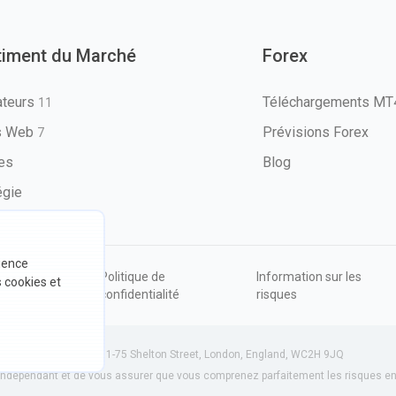
timent du Marché
Forex
ateurs
Téléchargements M
11
ls Web
Prévisions Forex
7
les
Blog
égie
rience
ions
Politique de
Information sur les
s cookies et
sation
confidentialité
risques
534801 (Angleterre) | 71-75 Shelton Street, London, England, WC2H 9JQ
dépendant et de vous assurer que vous comprenez parfaitement les risques enc