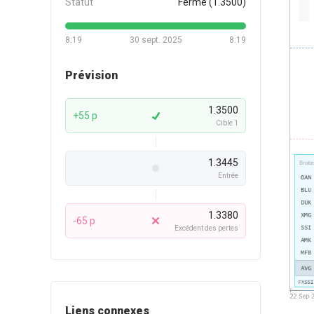
Statut
Fermé (1.3500)
8:19
30 sept. 2025
8:19
Prévision
1.3500
+55 p
Cible 1
1.3445
Entrée
1.3380
-65 p
Excédent des pertes
Liens connexes