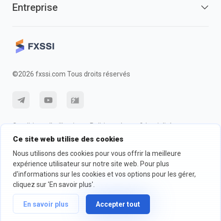
Entreprise
©2026 fxssi.com Tous droits réservés
Conditions d'utilisation
Politique de confidentialité
Ce site web utilise des cookies
Information sur les risques
Politique des cookie
Nous utilisons des cookies pour vous offrir la meilleure
expérience utilisateur sur notre site web. Pour plus
d'informations sur les cookies et vos options pour les gérer,
Site Web exploité par FXSSI LTD Numéro d'enregistrement : 13534801
(Angleterre) | 71-75 Shelton Street, London, England, WC2H 9JQ
cliquez sur 'En savoir plus'.
Nous vous recommandons de demander un conseil financier
En savoir plus
Accepter tout
indépendant et de vous assurer que vous comprenez parfaitement les
risques encourus avant de trader.