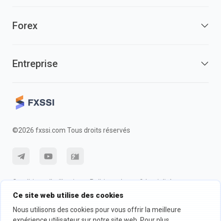
Forex
Entreprise
©2026 fxssi.com Tous droits réservés
Conditions d'utilisation
Politique de confidentialité
Ce site web utilise des cookies
Information sur les risques
Politique des cookie
Nous utilisons des cookies pour vous offrir la meilleure
expérience utilisateur sur notre site web. Pour plus