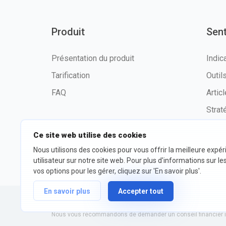
Produit
Sen
Présentation du produit
Indic
Tarification
Outi
FAQ
Artic
Strat
Ce site web utilise des cookies
Nous utilisons des cookies pour vous offrir la meilleure expé
©2026 fxssi.com Tous droits
Condit
utilisateur sur notre site web. Pour plus d'informations sur le
réservés
d'utili
vos options pour les gérer, cliquez sur 'En savoir plus'.
En savoir plus
Accepter tout
Site Web exploité par FXSSI LTD Numéro d'enregistrement : 13
Nous vous recommandons de demander un conseil financier in