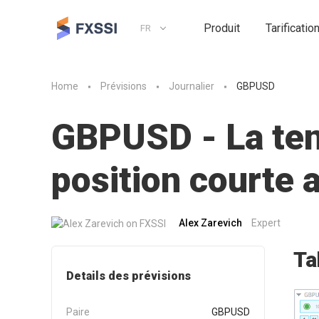
Produit
Tarificatio
FR
Home
Prévisions
Journalier
GBPUSD
GBPUSD - La tend
position courte
Alex Zarevich
Expert
Ta
Details des prévisions
Paire
GBPUSD