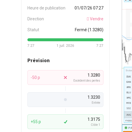
Heure de publication
01/07/26 07:27
Direction
Vendre
Statut
Fermé (1.3280)
7:27
1 juil. 2026
7:27
Prévision
1.3280
-50 p
Excédent des pertes
1.3230
Entrée
1.3175
+55 p
Cible 1