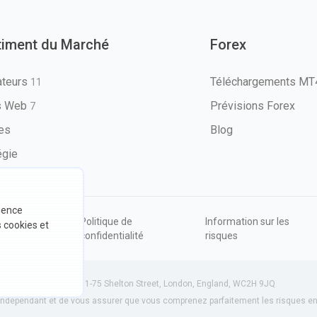
timent du Marché
Forex
ateurs
Téléchargements M
11
ls Web
Prévisions Forex
7
les
Blog
égie
rience
ions
Politique de
Information sur les
s cookies et
sation
confidentialité
risques
534801 (Angleterre) | 71-75 Shelton Street, London, England, WC2H 9JQ
dépendant et de vous assurer que vous comprenez parfaitement les risques enc