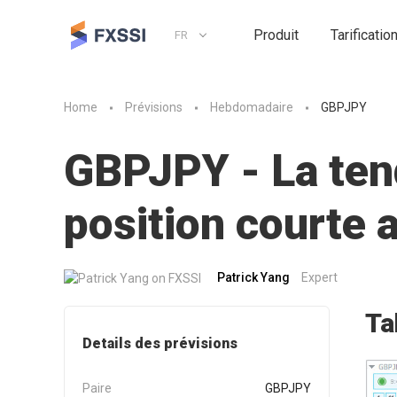
Produit
Tarificatio
FR
Home
Prévisions
Hebdomadaire
GBPJPY
GBPJPY - La tend
position courte
Patrick Yang
Expert
Ta
Details des prévisions
Paire
GBPJPY