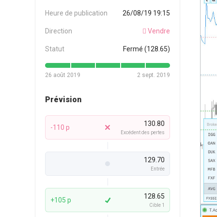
Heure de publication
26/08/19 19:15
Direction
Vendre
Statut
Fermé (128.65)
26 août 2019
2 sept. 2019
Prévision
130.80
-110 p
Excédent des pertes
129.70
Entrée
128.65
+105 p
Cible 1