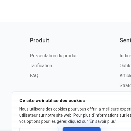
Produit
Sen
Présentation du produit
Indic
Tarification
Outi
FAQ
Artic
Strat
Ce site web utilise des cookies
Nous utilisons des cookies pour vous offrir la meilleure expé
©2026 fxssi.com Tous droits
Condit
utilisateur sur notre site web. Pour plus d'informations sur le
réservés
d'utili
vos options pour les gérer, cliquez sur 'En savoir plus'.