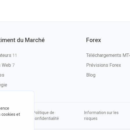
timent du Marché
Forex
ateurs
Téléchargements M
11
ls Web
Prévisions Forex
7
les
Blog
égie
rience
ions
Politique de
Information sur les
s cookies et
sation
confidentialité
risques