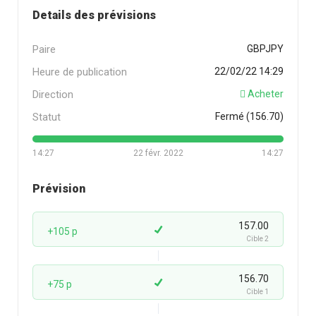
Details des prévisions
Paire
GBPJPY
Heure de publication
22/02/22 14:29
Direction
Acheter
Statut
Fermé (156.70)
14:27
22 févr. 2022
14:27
Prévision
157.00
+105 p
Cible 2
156.70
+75 p
Cible 1