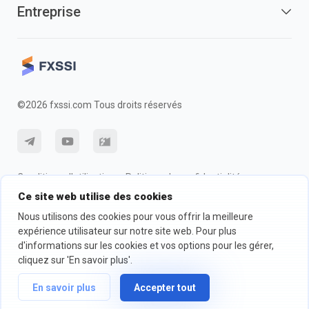
Entreprise
©2026 fxssi.com Tous droits réservés
Conditions d'utilisation
Politique de confidentialité
Ce site web utilise des cookies
Information sur les risques
Politique des cookie
Nous utilisons des cookies pour vous offrir la meilleure
expérience utilisateur sur notre site web. Pour plus
d'informations sur les cookies et vos options pour les gérer,
Site Web exploité par FXSSI LTD Numéro d'enregistrement : 13534801
(Angleterre) | 71-75 Shelton Street, London, England, WC2H 9JQ
cliquez sur 'En savoir plus'.
Nous vous recommandons de demander un conseil financier
indépendant et de vous assurer que vous comprenez parfaitement les
En savoir plus
Accepter tout
risques encourus avant de trader.