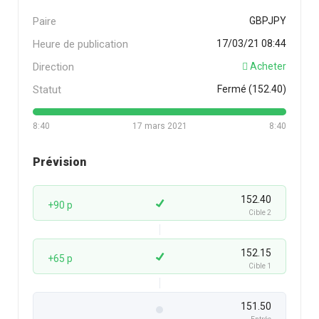
Paire
GBPJPY
Heure de publication
17/03/21 08:44
Direction
Acheter
Statut
Fermé (152.40)
8:40
17 mars 2021
8:40
Prévision
152.40
+90 p
Cible 2
152.15
+65 p
Cible 1
151.50