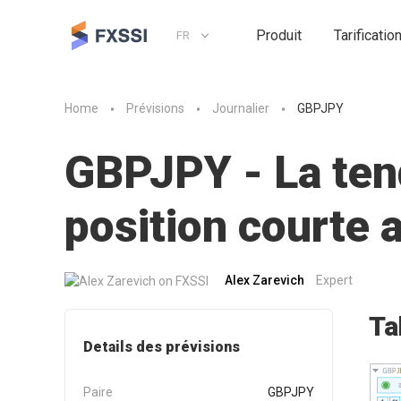
Produit
Tarificatio
FR
Home
Prévisions
Journalier
GBPJPY
GBPJPY - La tend
position courte
Alex Zarevich
Expert
Ta
Details des prévisions
Paire
GBPJPY