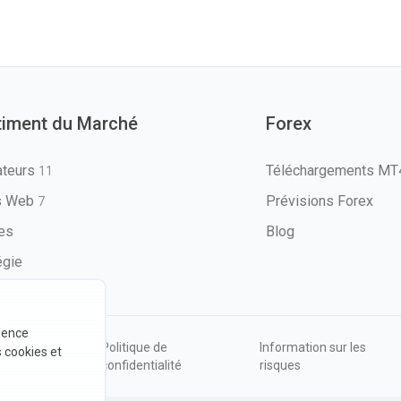
timent du Marché
Forex
ateurs
Téléchargements M
11
ls Web
Prévisions Forex
7
les
Blog
égie
rience
ions
Politique de
Information sur les
s cookies et
sation
confidentialité
risques