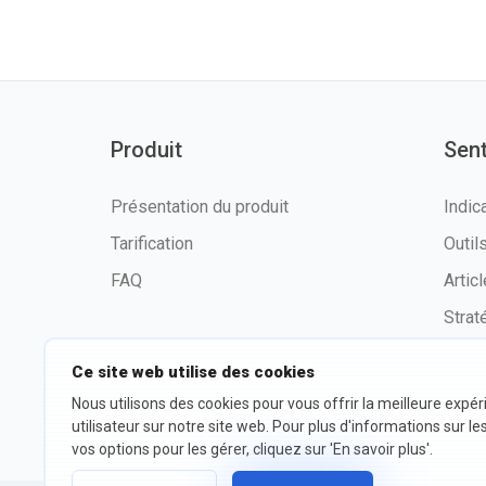
Produit
Sen
Présentation du produit
Indic
Tarification
Outi
FAQ
Artic
Strat
Ce site web utilise des cookies
Nous utilisons des cookies pour vous offrir la meilleure expé
©2026 fxssi.com Tous droits
Condit
utilisateur sur notre site web. Pour plus d'informations sur le
réservés
d'utili
vos options pour les gérer, cliquez sur 'En savoir plus'.