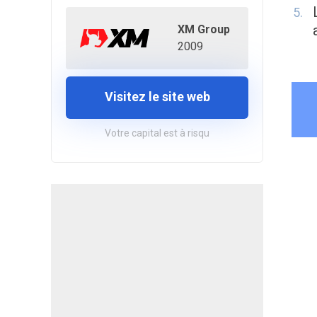
XM Group
2009
Visitez le site web
Votre capital est à risqu