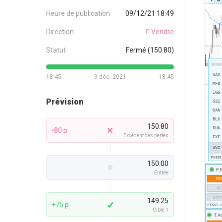
Heure de publication
09/12/21 18:49
Direction
Vendre
Statut
Fermé (150.80)
18:45
9 déc. 2021
18:45
Prévision
150.80
-80 p
Excédent des pertes
150.00
Entrée
149.25
+75 p
Cible 1