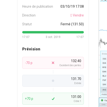
Heure de publication
03/10/19 17:08
Direction
Vendre
Statut
Fermé (131.50)
17:07
3 oct. 2019
17:07
Prévision
132.40
-70 p
Excédent des pertes
131.70
Entrée
131.00
+70 p
Cible 1