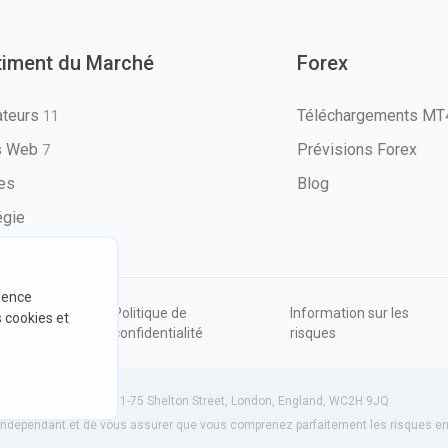
timent du Marché
Forex
ateurs
Téléchargements M
11
ls Web
Prévisions Forex
7
les
Blog
égie
rience
ions
Politique de
Information sur les
s cookies et
sation
confidentialité
risques
534801 (Angleterre) | 71-75 Shelton Street, London, England, WC2H 9JQ
dépendant et de vous assurer que vous comprenez parfaitement les risques enc