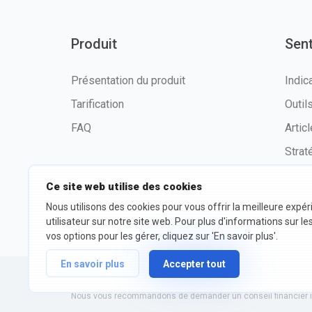
Produit
Sen
Présentation du produit
Indic
Tarification
Outi
FAQ
Artic
Strat
Ce site web utilise des cookies
Nous utilisons des cookies pour vous offrir la meilleure expé
©2026 fxssi.com Tous droits
Condit
utilisateur sur notre site web. Pour plus d'informations sur le
réservés
d'utili
vos options pour les gérer, cliquez sur 'En savoir plus'.
En savoir plus
Accepter tout
Site Web exploité par FXSSI LTD Numéro d'enregistrement : 13
Nous vous recommandons de demander un conseil financier in