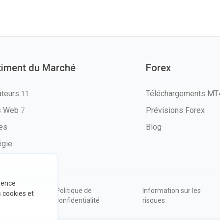
timent du Marché
Forex
ateurs
Téléchargements M
11
ls Web
Prévisions Forex
7
les
Blog
égie
rience
ions
Politique de
Information sur les
s cookies et
sation
confidentialité
risques