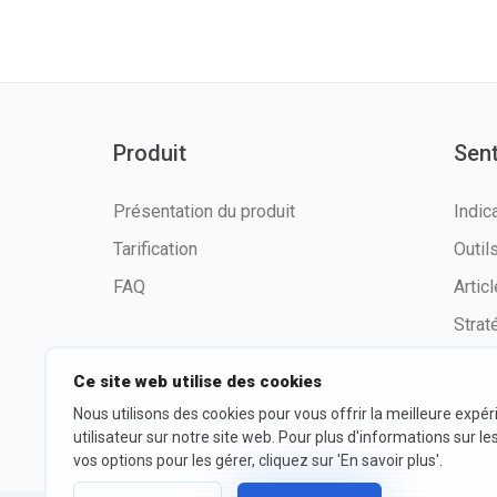
Produit
Sen
Présentation du produit
Indic
Tarification
Outi
FAQ
Artic
Strat
Ce site web utilise des cookies
Nous utilisons des cookies pour vous offrir la meilleure expé
©2026 fxssi.com Tous droits
Condit
utilisateur sur notre site web. Pour plus d'informations sur le
réservés
d'utili
vos options pour les gérer, cliquez sur 'En savoir plus'.