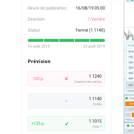
Heure de publication
16/08/19 05:00
Direction
Vendre
Statut
Fermé (1.1140)
16 août 2019
23 août 2019
Prévision
1.1240
-100 p
Excédent des pertes
1.1140
Entrée
1.1015
+125 p
Cible 1