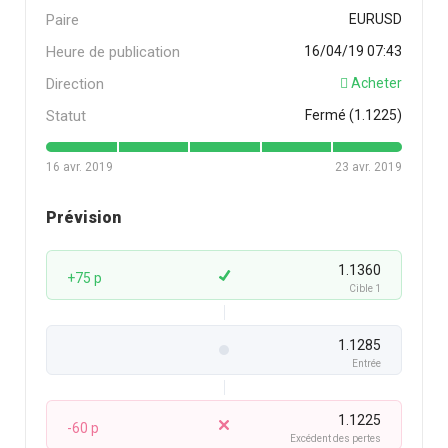
Paire
EURUSD
Heure de publication
16/04/19 07:43
Direction
Acheter
Statut
Fermé (1.1225)
16 avr. 2019
23 avr. 2019
Prévision
1.1360
+75 p
Cible 1
1.1285
Entrée
1.1225
-60 p
Excédent des pertes