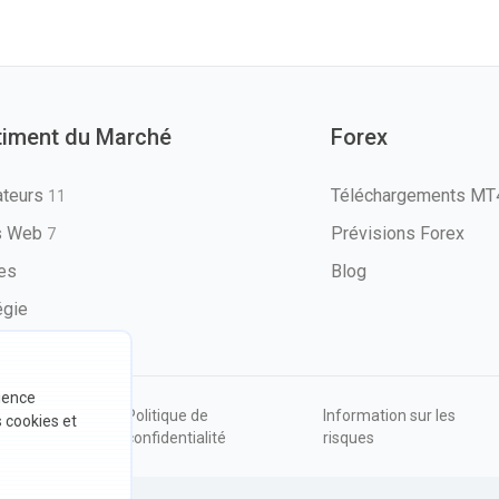
timent du Marché
Forex
ateurs
Téléchargements M
11
ls Web
Prévisions Forex
7
les
Blog
égie
rience
ions
Politique de
Information sur les
s cookies et
sation
confidentialité
risques