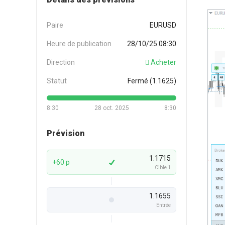
Paire
EURUSD
Heure de publication
28/10/25 08:30
Direction
Acheter
Statut
Fermé (1.1625)
8:30
28 oct. 2025
8:30
Prévision
1.1715
+60 p
Cible 1
1.1655
Entrée