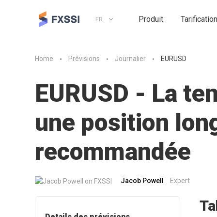
Produit
Tarificatio
FR
Home
Prévisions
Journalier
EURUSD
EURUSD - La ten
une position lon
recommandée
Jacob Powell
Expert
Ta
Details des prévisions