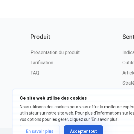
Produit
Sen
Présentation du produit
Indic
Tarification
Outi
FAQ
Artic
Strat
Ce site web utilise des cookies
Nous utilisons des cookies pour vous offrir la meilleure expé
©2026 fxssi.com Tous droits
Condit
utilisateur sur notre site web. Pour plus d'informations sur le
réservés
d'utili
vos options pour les gérer, cliquez sur 'En savoir plus'.
En savoir plus
Accepter tout