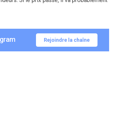
deurs. Si le prix passe, il va probablement
egram
Rejoindre la chaîne