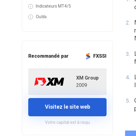
Indicateurs MT4/5
Outils
Recommandé par
FXSSI
XM Group
2009
Visitez le site web
Votre capital est à risqu