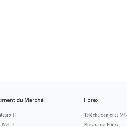
timent du Marché
Forex
ateurs
Téléchargements M
11
ls Web
Prévisions Forex
7