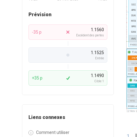
Prévision
1.1560
-35 p
Excédent des pertes
1.1525
Entrée
1.1490
+35 p
Cible 1
Liens connexes
Comment utiliser