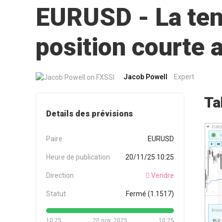
EURUSD - La tend
position courte
Jacob Powell
Expert
Ta
Details des prévisions
Paire
EURUSD
Heure de publication
20/11/25 10:25
Direction
Vendre
Statut
Fermé (1.1517)
10:25
20 nov. 2025
10:25