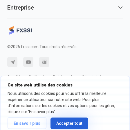
Entreprise
©2026 fxssi.com Tous droits réservés
Conditions d'utilisation
Politique de confidentialité
Ce site web utilise des cookies
Information sur les risques
Politique des cookie
Nous utilisons des cookies pour vous offrir la meilleure
expérience utilisateur sur notre site web. Pour plus
d'informations sur les cookies et vos options pour les gérer,
Site Web exploité par FXSSI LTD Numéro d'enregistrement : 13534801
(Angleterre) | 71-75 Shelton Street, London, England, WC2H 9JQ
cliquez sur 'En savoir plus'.
Nous vous recommandons de demander un conseil financier
En savoir plus
Accepter tout
indépendant et de vous assurer que vous comprenez parfaitement les
risques encourus avant de trader.