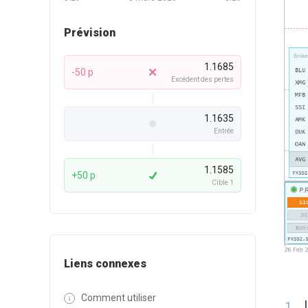
Prévision
1.1685
-50 p
Excédent des pertes
1.1635
Entrée
1.1585
+50 p
Cible 1
Liens connexes
Comment utiliser