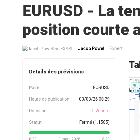
EURUSD - La tend
position courte
Jacob Powell
Expert
Ta
Details des prévisions
Paire
EURUSD
Heure de publication
03/03/26 08:29
Direction
Vendre
Statut
Fermé (1.1585)
8:29
3 mars 2026
8:29