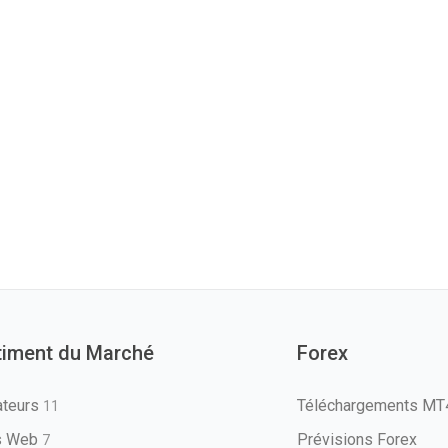
timent du Marché
Forex
ateurs
Téléchargements M
11
ls Web
Prévisions Forex
7