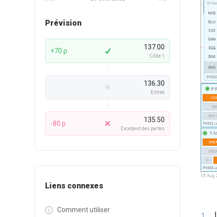
Prévision
137.00
+70 p
Cible 1
136.30
Entrée
135.50
-80 p
Excédent des pertes
Liens connexes
Comment utiliser