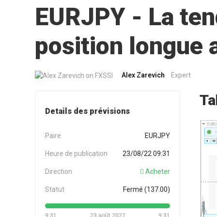
EURJPY - La tend
position longue
Alex Zarevich
Expert
Ta
Details des prévisions
Paire
EURJPY
Heure de publication
23/08/22 09:31
Direction
Acheter
Statut
Fermé (137.00)
9:31
23 août 2022
9:31