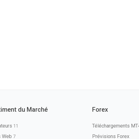
timent du Marché
Forex
ateurs
Téléchargements M
11
ls Web
Prévisions Forex
7