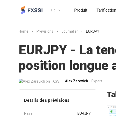
Produit
Tarificatio
FR
Home
Prévisions
Journalier
EURJPY
EURJPY - La tend
position longue
Alex Zarevich
Expert
Ta
Details des prévisions
Paire
EURJPY