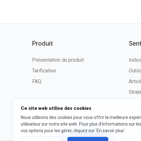
Produit
Sen
Présentation du produit
Indic
Tarification
Outi
FAQ
Artic
Strat
Ce site web utilise des cookies
Nous utilisons des cookies pour vous offrir la meilleure expé
©2026 fxssi.com Tous droits
Condit
utilisateur sur notre site web. Pour plus d'informations sur le
réservés
d'utili
vos options pour les gérer, cliquez sur 'En savoir plus'.