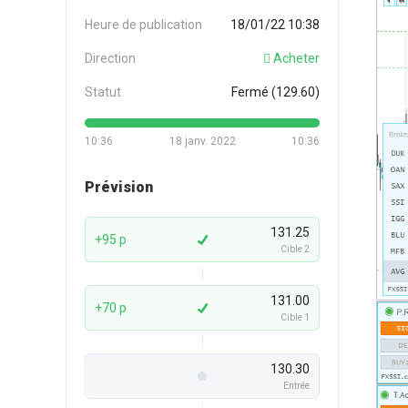
Heure de publication
18/01/22 10:38
Direction
Acheter
Statut
Fermé (129.60)
10:36
18 janv. 2022
10:36
Prévision
131.25
+95 p
Cible 2
131.00
+70 p
Cible 1
130.30
Entrée