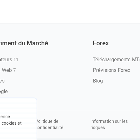
timent du Marché
Forex
ateurs
Téléchargements M
11
ls Web
Prévisions Forex
7
les
Blog
égie
rience
ions
Politique de
Information sur les
s cookies et
sation
confidentialité
risques