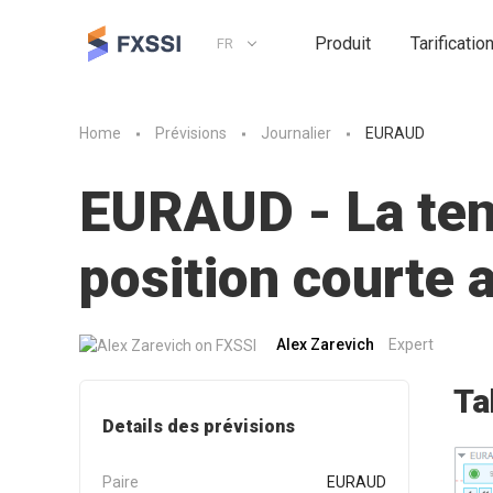
Produit
Tarificatio
FR
Home
Prévisions
Journalier
EURAUD
EURAUD - La tend
position courte
Alex Zarevich
Expert
Ta
Details des prévisions
Paire
EURAUD