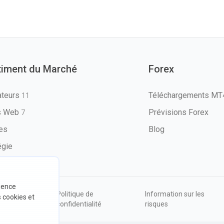
timent du Marché
Forex
ateurs
Téléchargements M
11
ls Web
Prévisions Forex
7
les
Blog
égie
rience
ions
Politique de
Information sur les
s cookies et
sation
confidentialité
risques