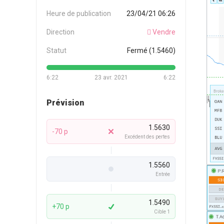
Heure de publication
23/04/21 06:26
Direction
Vendre
Statut
Fermé (1.5460)
6:22
23 avr. 2021
6:22
Prévision
1.5630
-70 p
Excédent des pertes
1.5560
Entrée
1.5490
+70 p
Cible 1