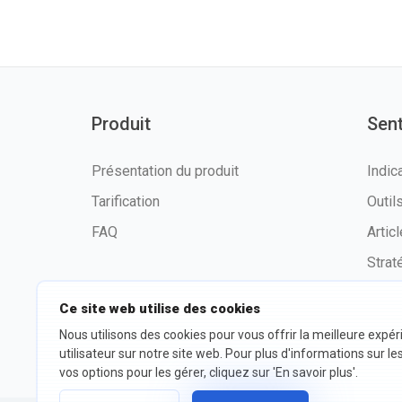
Produit
Sen
Présentation du produit
Indic
Tarification
Outi
FAQ
Artic
Strat
Ce site web utilise des cookies
Nous utilisons des cookies pour vous offrir la meilleure expé
©2026 fxssi.com Tous droits
Condit
utilisateur sur notre site web. Pour plus d'informations sur le
réservés
d'utili
vos options pour les gérer, cliquez sur 'En savoir plus'.