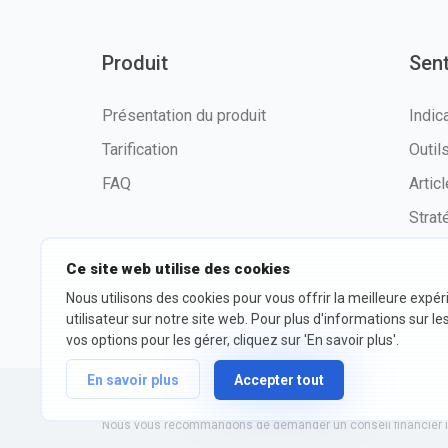
Produit
Sen
Présentation du produit
Indic
Tarification
Outi
FAQ
Artic
Strat
Ce site web utilise des cookies
Nous utilisons des cookies pour vous offrir la meilleure expé
©2026 fxssi.com Tous droits
Condit
utilisateur sur notre site web. Pour plus d'informations sur le
réservés
d'utili
vos options pour les gérer, cliquez sur 'En savoir plus'.
En savoir plus
Accepter tout
Site Web exploité par FXSSI LTD Numéro d'enregistrement : 13
Nous vous recommandons de demander un conseil financier in