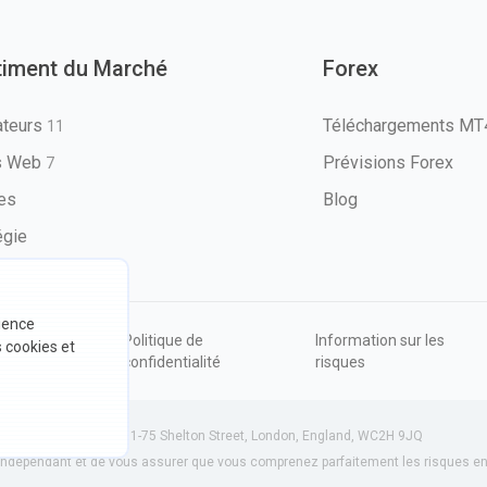
timent du Marché
Forex
ateurs
Téléchargements M
11
ls Web
Prévisions Forex
7
les
Blog
égie
rience
ions
Politique de
Information sur les
s cookies et
sation
confidentialité
risques
534801 (Angleterre) | 71-75 Shelton Street, London, England, WC2H 9JQ
dépendant et de vous assurer que vous comprenez parfaitement les risques enc