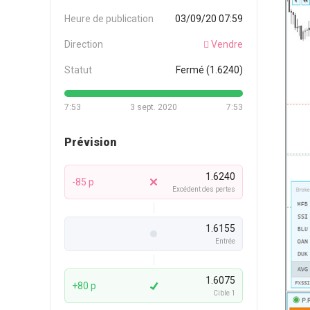
Heure de publication
03/09/20 07:59
Direction
Vendre
Statut
Fermé (1.6240)
7:53
3 sept. 2020
7:53
Prévision
1.6240
-85 p
Excédent des pertes
1.6155
Entrée
1.6075
+80 p
Cible 1