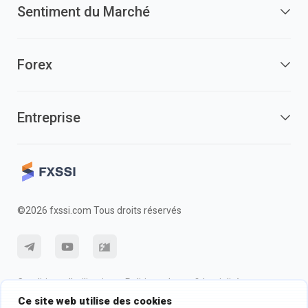
Sentiment du Marché
Forex
Entreprise
©2026 fxssi.com Tous droits réservés
Conditions d'utilisation
Politique de confidentialité
Ce site web utilise des cookies
Information sur les risques
Politique des cookie