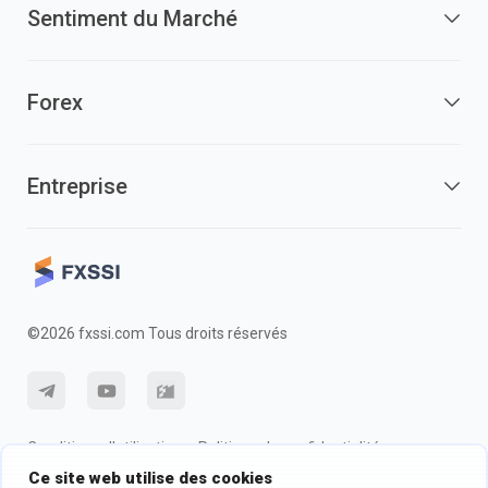
Sentiment du Marché
Forex
Entreprise
©2026 fxssi.com Tous droits réservés
Conditions d'utilisation
Politique de confidentialité
Ce site web utilise des cookies
Information sur les risques
Politique des cookie