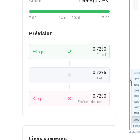
Statut
Fermé (0.7255)
7:02
13 mai 2026
7:02
Prévision
0.7280
+45 p
Cible 1
0.7235
Entrée
0.7200
-35 p
Excédent des pertes
Liens connexes