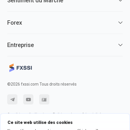
Sentiment du Marché
Forex
Entreprise
©2026 fxssi.com Tous droits réservés
Conditions d'utilisation
Politique de confidentialité
Ce site web utilise des cookies
Information sur les risques
Politique des cookie