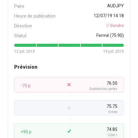
Paire
AUDJPY
Heure de publication
12/07/19 14:18
Direction
Vendre
Statut
Fermé (75.90)
12 juil. 2019
19 juil. 2019
Prévision
76.50
-75 p
Excédent des pertes
75.75
Entrée
74.85
+90 p
Cible 1