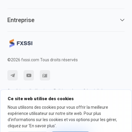
Entreprise
©2026 fxssi.com Tous droits réservés
Conditions d'utilisation
Politique de confidentialité
Ce site web utilise des cookies
Information sur les risques
Politique des cookie
Nous utilisons des cookies pour vous offrir la meilleure
expérience utilisateur sur notre site web. Pour plus
d'informations sur les cookies et vos options pour les gérer,
Site Web exploité par FXSSI LTD Numéro d'enregistrement : 13534801
(Angleterre) | 71-75 Shelton Street, London, England, WC2H 9JQ
cliquez sur 'En savoir plus'.