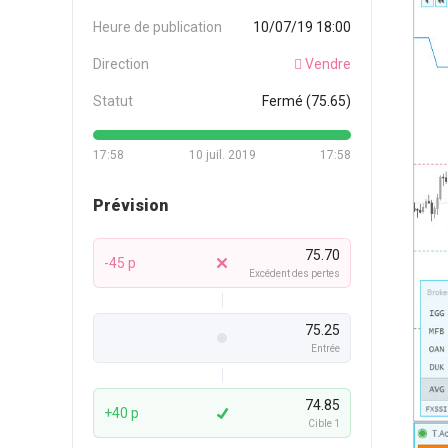
Heure de publication
10/07/19 18:00
Direction
Vendre
Statut
Fermé (75.65)
17:58
10 juil. 2019
17:58
Prévision
75.70
-45 p
Excédent des pertes
75.25
Entrée
74.85
+40 p
Cible 1