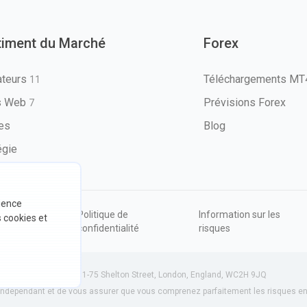
timent du Marché
Forex
ateurs
Téléchargements M
11
ls Web
Prévisions Forex
7
les
Blog
égie
rience
ions
Politique de
Information sur les
s cookies et
sation
confidentialité
risques
534801 (Angleterre) | 71-75 Shelton Street, London, England, WC2H 9JQ
dépendant et de vous assurer que vous comprenez parfaitement les risques enc