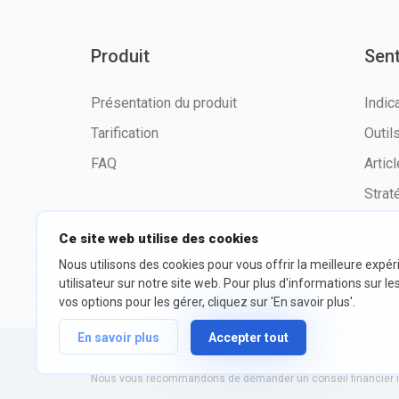
Produit
Sen
Présentation du produit
Indic
Tarification
Outi
FAQ
Artic
Strat
Ce site web utilise des cookies
Nous utilisons des cookies pour vous offrir la meilleure expé
©2026 fxssi.com Tous droits
Condit
utilisateur sur notre site web. Pour plus d'informations sur le
réservés
d'utili
vos options pour les gérer, cliquez sur 'En savoir plus'.
En savoir plus
Accepter tout
Site Web exploité par FXSSI LTD Numéro d'enregistrement : 13
Nous vous recommandons de demander un conseil financier in